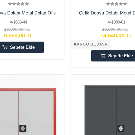
sya Dolabı Metal Dolap Ofis
Çelik Dosya Dolabı Metal D
Dolapları
Dolapları
V-1083-44
V-1080-61
Garaj,Bahçe,Kiler,Balkon
Arşiv,Garaj,Bahçe,Kiler
Antrasit 50X38X180
10.000,00 TL
15.000,00 TL
9.550,00 TL
14.640,00 TL
KARGO BEDAVA
Sepete Ekle
Sepete Ekle