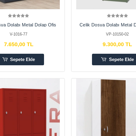
sya Dolabı Metal Dolap Ofis
Çelik Dosya Dolabı Metal D
Arşiv , Garaj , Bahçe , Kiler
Dolapları Arşiv , Garaj , Bah
V-1016-77
VP-10150-02
, Balkon
, Balkon 50X60X1
7.650,00 TL
9.300,00 TL
Sepete Ekle
Sepete Ekle