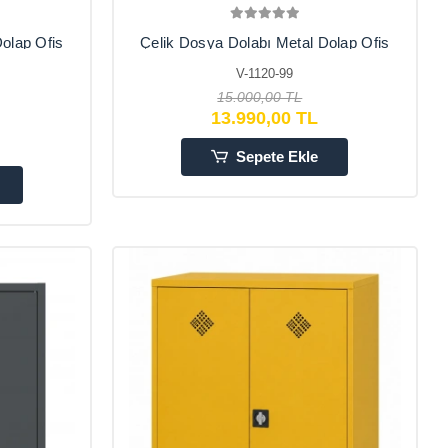
olap Ofis
Çelik Dosya Dolabı Metal Dolap Ofis
Dolapları
V-1120-99
,Balkon
Arşiv,Garaj,Bahçe,Kiler,Balkon
92X50X195
15.000,00 TL
13.990,00 TL
Sepete Ekle