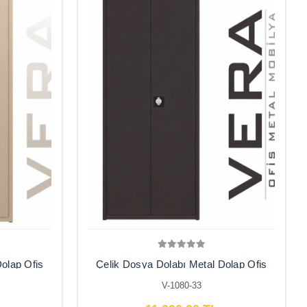
olap Ofis
Çelik Dosya Dolabı Metal Dolap Ofis
çe , Kiler
Dolapları Arşiv , Garaj , Bahçe , Kiler
V-1080-33
, Balkon