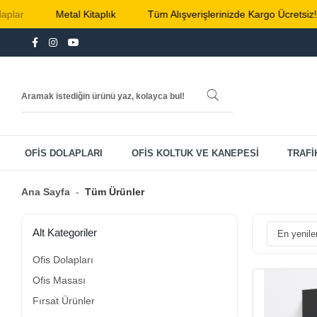
etal Kitaplık
Tüm Alışverişlerinizde Kargo Ücretsiz!
Metal 
OFİS DOLAPLARI
OFİS KOLTUK VE KANEPESİ
TRAFİ
Ana Sayfa
Tüm Ürünler
Alt Kategoriler
Ofis Dolapları
Ofis Masası
Fırsat Ürünler