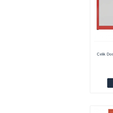
Çelik Do
Dolapları
, 