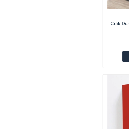
Çelik Do
Dolapları 