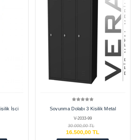
ilik İşçi
Soyunma Dolabı 3 Kişilik Metal
Dolap, İşçi Soyunma Dolabı
V-2033-99
90X50X180
30.000,00 TL
16.500,00 TL