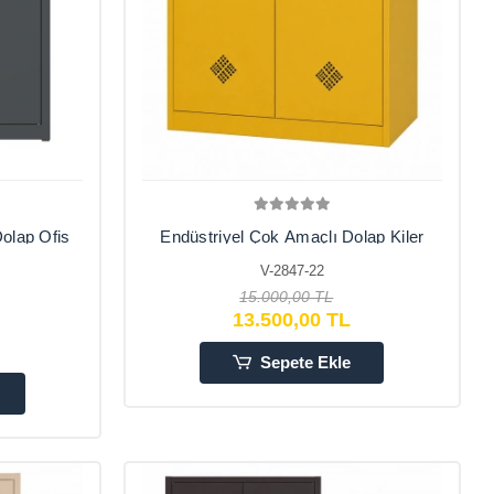
olap Ofis
Endüstriyel Çok Amaçlı Dolap Kiler
Ofis Dolabı Çelik Dolap 92X42X120
V-2847-22
,Balkon
15.000,00 TL
13.500,00 TL
Sepete Ekle