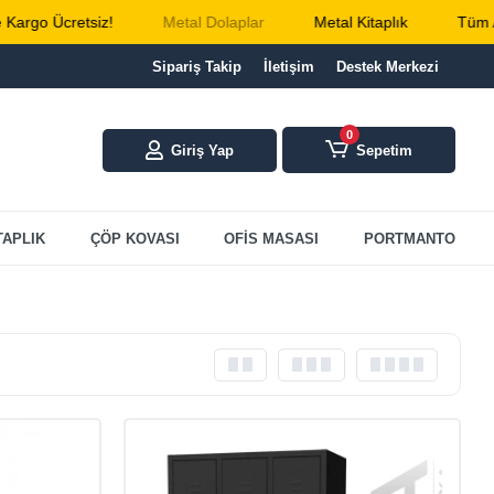
iz!
Metal Dolaplar
Metal Kitaplık
Tüm Alışverişlerin
Sipariş Takip
İletişim
Destek Merkezi
0
Giriş Yap
Sepetim
TAPLIK
ÇÖP KOVASI
OFİS MASASI
PORTMANTO