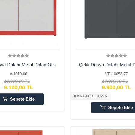
sya Dolabı Metal Dolap Ofis
Çelik Dosya Dolabı Metal D
 Ofis Dolapları Arşiv , Garaj
Dolapları
V-1010-66
VP-10058-77
Bahçe , Kiler , Balkon
Arşiv,Garaj,Bahçe,Kiler
92X42X110
10.000,00 TL
10.000,00 TL
9.100,00 TL
9.900,00 TL
KARGO BEDAVA
Sepete Ekle
Sepete Ekle