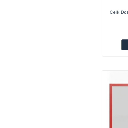
Çelik Do
Arşiv,