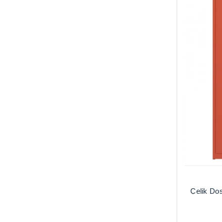
Çelik Do
Dola