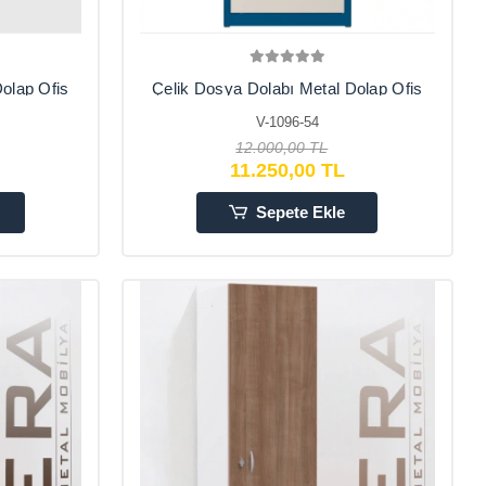
olap Ofis
Çelik Dosya Dolabı Metal Dolap Ofis
çe , Kiler
Dolapları Arşiv , Garaj , Bahçe , Kiler
V-1096-54
95
, Balkon 60x42x195
12.000,00 TL
11.250,00 TL
Sepete Ekle