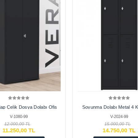
lap Çelik Dosya Dolabı Ofis
Soyunma Dolabı Metal 4 Kiş
Arşiv , Garaj , Bahçe , Kiler
Soyunma Dolabı
V-1080-99
V-2024-99
, Balkon
12.000,00 TL
15.000,00 TL
11.250,00 TL
14.750,00 TL