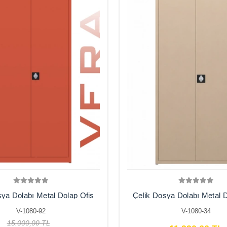
sya Dolabı Metal Dolap Ofis
Çelik Dosya Dolabı Metal D
pları Arşiv 80X38X180
Dolapları Arşiv , Garaj , Bah
V-1080-92
V-1080-34
, Balkon
15.000,00 TL