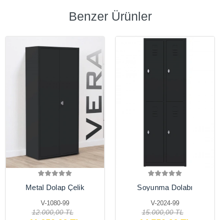
Benzer Ürünler
Metal Dolap Çelik
Soyunma Dolabı
Dosya Dolabı Ofis
Metal 4 Kişilik İşçi
Dolapları Arşiv ,
Soyunma Dolabı
V-1080-99
V-2024-99
Garaj , Bahçe , Kiler ,
12.000,00 TL
15.000,00 TL
Balkon