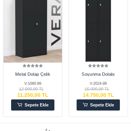
Metal Dolap Çelik
Soyunma Dolabı
Dosya Dolabı Ofis
Metal 4 Kişilik İşçi
Dolapları Arşiv ,
Soyunma Dolabı
V-1080-99
V-2024-99
Garaj , Bahçe , Kiler ,
12.000,00 TL
15.000,00 TL
Balkon
11.250,00 TL
14.750,00 TL
Sepete Ekle
Sepete Ekle