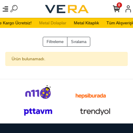
0
e Kargo Ücretsiz!
Metal Dolaplar
Metal Kitaplık
Tüm Alışverişl
Filtreleme
Sıralama
Ürün bulunamadı.