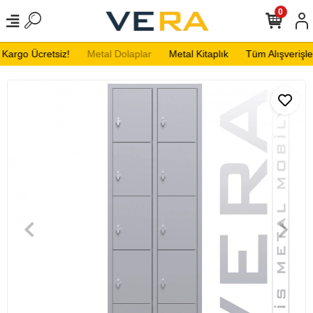
0
Kargo Ücretsiz!
Metal Dolaplar
Metal Kitaplık
Tüm Alışverişler