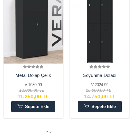
Metal Dolap Çelik
Soyunma Dolabı
Dosya Dolabı Ofis
Metal 4 Kişilik İşçi
Dolapları Arşiv ,
Soyunma Dolabı
V-1080-99
V-2024-99
Garaj , Bahçe , Kiler ,
12.000,00 TL
15.000,00 TL
Balkon
11.250,00 TL
14.750,00 TL
Sepete Ekle
Sepete Ekle